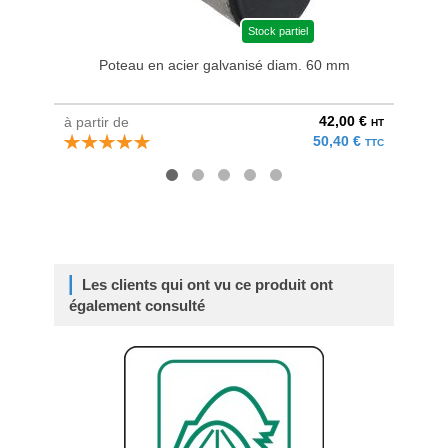
Stock partiel
Poteau en acier galvanisé diam. 60 mm
Bri
42,00 €
à partir de
au pri
HT
50,40 €
TTC
Les clients qui ont vu ce produit ont
également consulté