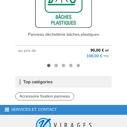
Panneau déchetterie bâches plastiques
90,00 €
au prix de
au pri
HT
108,00 €
TTC
Top catégories
Accessoire fixation panneau
SERVICES ET CONTACT