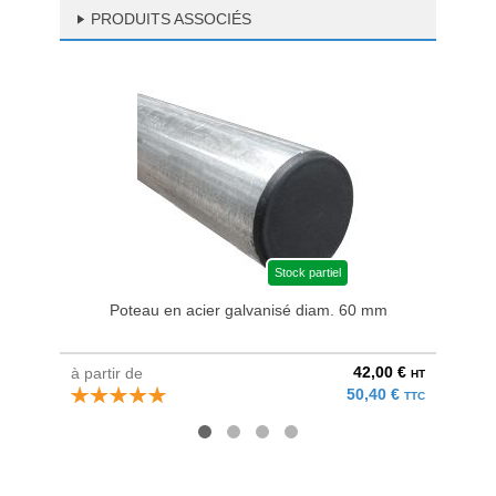
PRODUITS ASSOCIÉS
Stock partiel
Poteau en acier galvanisé diam. 60 mm
42,00 €
à partir de
à parti
HT
50,40 €
TTC