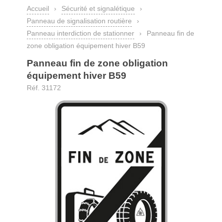
Accueil
›
Sécurité et signalétique
›
Panneau de signalisation routière
›
Panneau interdiction de stationner
›
Panneau fin de
zone obligation équipement hiver B59
Panneau fin de zone obligation
équipement hiver B59
Réf. 31172