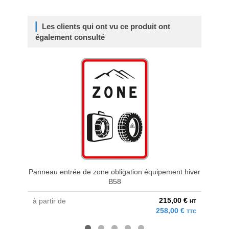
Les clients qui ont vu ce produit ont
également consulté
Panneau entrée de zone obligation équipement hiver
B58
215,00 €
à partir de
à parti
HT
258,00 €
TTC