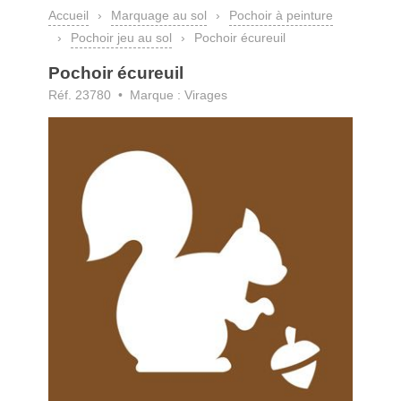
Accueil
›
Marquage au sol
›
Pochoir à peinture
›
Pochoir jeu au sol
›
Pochoir écureuil
Pochoir écureuil
Réf. 23780 • Marque : Virages