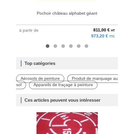
Pochoir château alphabet géant
811,00 €
à partir de
à parti
HT
973,20 €
TTC
Top catégories
Aérosols de peinture
Produit de marquage au
sol
Appareils de traçage à peinture
Ces articles peuvent vous intéresser