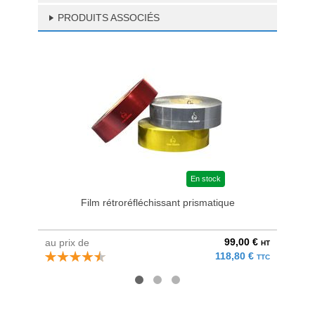
PRODUITS ASSOCIÉS
En stock
Film rétroréfléchissant prismatique
Kit 
99,00 €
au prix de
à parti
HT
118,80 €
TTC