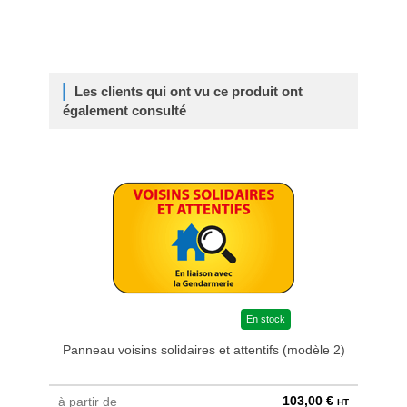
Les clients qui ont vu ce produit ont
également consulté
En stock
Panneau voisins solidaires et attentifs (modèle 2)
103,00 €
à partir de
à parti
HT