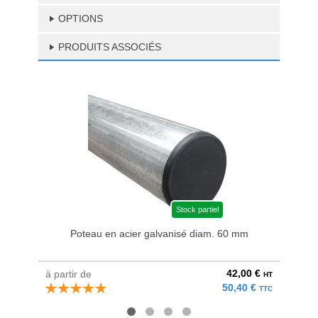
OPTIONS
PRODUITS ASSOCIÉS
Stock partiel
Poteau en acier galvanisé diam. 60 mm
Bri
42,00 €
à partir de
au pri
HT
50,40 €
TTC