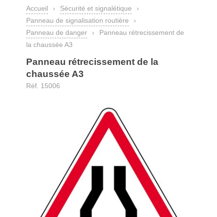
Accueil
›
Sécurité et signalétique
›
Panneau de signalisation routière
›
Panneau de danger
›
Panneau rétrecissement de
la chaussée A3
Panneau rétrecissement de la
chaussée A3
Réf. 15006