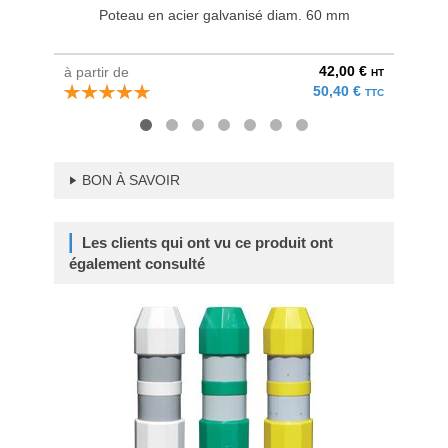
Poteau en acier galvanisé diam. 60 mm
Bri
42,00 €
à partir de
au pri
HT
50,40 €
TTC
BON À SAVOIR
Les clients qui ont vu ce produit ont
également consulté