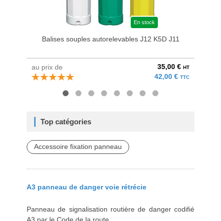
En stock
Balises souples autorelevables J12 K5D J11
35,00 €
au prix de
à parti
HT
42,00 €
TTC
Top catégories
Accessoire fixation panneau
A3 panneau de danger voie rétrécie
Panneau de signalisation routière de danger codifié
A3 par le Code de la route.