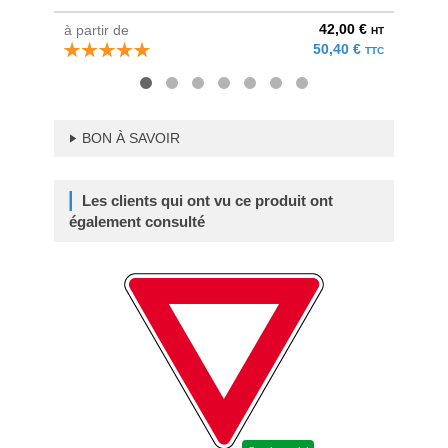
42,00 €
à partir de
au pri
HT
50,40 €
TTC
BON À SAVOIR
Les clients qui ont vu ce produit ont
également consulté