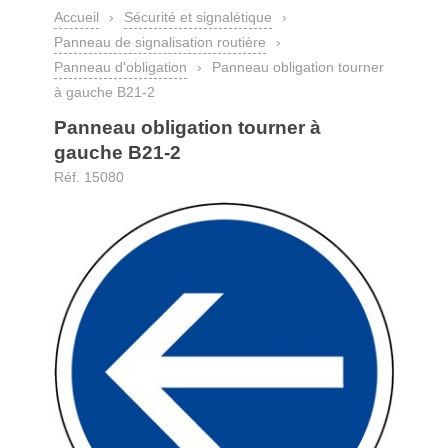
Accueil
›
Sécurité et signalétique
›
Panneau de signalisation routière
›
Panneau d'obligation
›
Panneau obligation tourner
à gauche B21-2
Panneau obligation tourner à
gauche B21-2
Réf. 15080