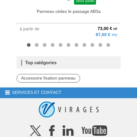
Stock partiel
Panneau cédez le passage AB3a
Pocho
73,00 €
à partir de
au pri
HT
87,60 €
TTC
Top catégories
Accessoire fixation panneau
SERVICES ET CONTACT