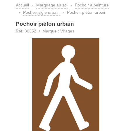
Accueil
›
Marquage au sol
›
Pochoir à peinture
›
Pochoir sigle urbain
›
Pochoir piéton urbain
Pochoir piéton urbain
Réf. 30352 • Marque : Virages