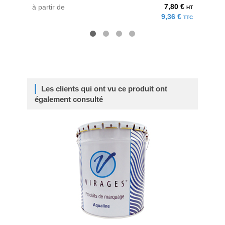
7,80 €
à partir de
au pri
HT
9,36 €
TTC
Les clients qui ont vu ce produit ont
également consulté