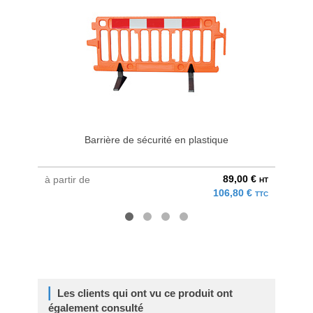
Barrière de sécurité en plastique
89,00 €
à partir de
à parti
HT
106,80 €
TTC
Les clients qui ont vu ce produit ont
également consulté