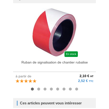
En stock
Ruban de signalisation de chantier rubalise
2,10 €
à partir de
au pri
HT
2,52 €
TTC
Ces articles peuvent vous intéresser