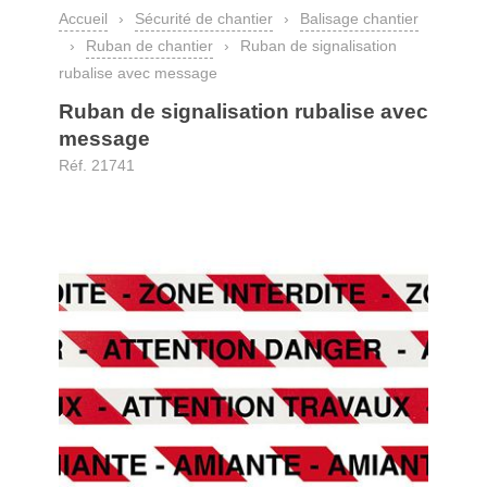
Accueil
›
Sécurité de chantier
›
Balisage chantier
›
Ruban de chantier
›
Ruban de signalisation
rubalise avec message
Ruban de signalisation rubalise avec
message
Réf. 21741