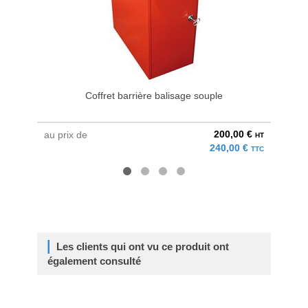
Coffret barrière balisage souple
200,00 €
au prix de
à parti
HT
240,00 €
TTC
Les clients qui ont vu ce produit ont
également consulté