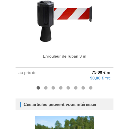
Enrouleur de ruban 3 m
Kit enr
75,00 €
au prix de
au pri
HT
90,00 €
TTC
Ces articles peuvent vous intéresser