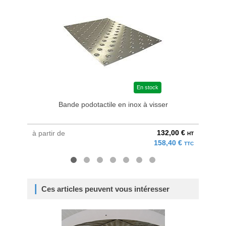
En stock
Bande podotactile en inox à visser
Ga
132,00 €
à partir de
à parti
HT
158,40 €
TTC
Ces articles peuvent vous intéresser