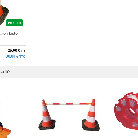
En stock
tion lesté
25,00 €
HT
30,00 €
TTC
sulté