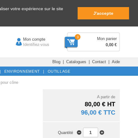
iser votre expérience sur le site
J'accepte
0
Mon panier
Mon compte
Identifiez-vous
0,00 €
Blog
|
Catalogues
|
Contact
|
Aide
|
ENVIRONNEMENT |
OUTILLAGE
 pour cône
A partir de
80,00 € HT
96,00 € TTC
Quantité