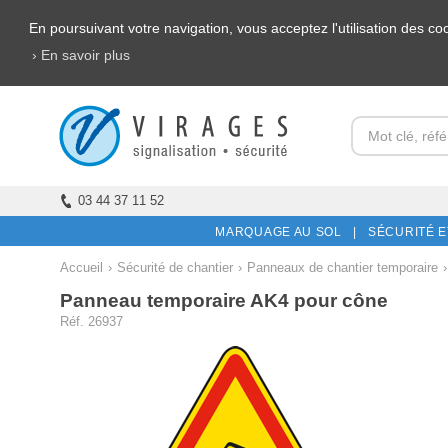
En poursuivant votre navigation, vous acceptez l'utilisation des c
› En savoir plus
03 44 37 11 52
MARQUAGE AU SOL |
SÉCURITÉ E
Accueil
›
Sécurité de chantier
›
Panneaux de chantier temporaire
›
Panneau temporaire AK4 pour cône
Réf. 26937