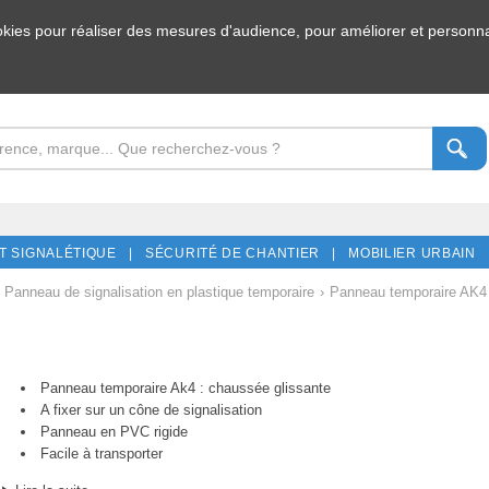
ookies pour réaliser des mesures d'audience, pour améliorer et personnal
T SIGNALÉTIQUE |
SÉCURITÉ DE CHANTIER |
MOBILIER URBAIN 
Panneau de signalisation en plastique temporaire
›
Panneau temporaire AK4
Panneau temporaire Ak4 : chaussée glissante
A fixer sur un cône de signalisation
Panneau en PVC rigide
Facile à transporter