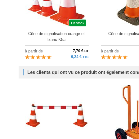
En stock
Cône de signalisation orange et
Cône de signalisa
blanc K5a
à partir de
7,70 €
à partir de
HT
9,24 €
TTC
Les clients qui ont vu ce produit ont également con