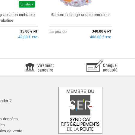
En stock
nalisation inétirable
Barrière balisage souple enrouleur
Tra
rubalise
35,00 €
au prix de
340,00 €
à parti
HT
HT
42,00 €
408,00 €
TTC
TTC
nder ?
es données
ies
ales de vente