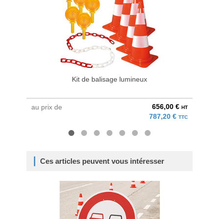
Kit de balisage lumineux
656,00 €
au prix de
à parti
HT
787,20 €
TTC
Ces articles peuvent vous intéresser