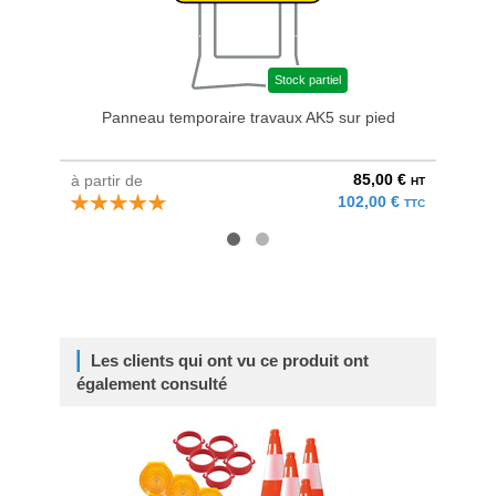
Stock partiel
Panneau temporaire travaux AK5 sur pied
Rub
85,00 €
à partir de
à parti
HT
102,00 €
TTC
Les clients qui ont vu ce produit ont
également consulté